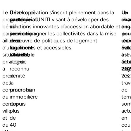
Le
Un
Développé
Cette opération s’inscrit pleinement dans la
Un
Le
La
programme
partenariat
en
stratégie d’UNITI visant à développer des
cha
cha
livr
bénéficie
au
co-
solutions innovantes d’accession abordable et
eng
de
de
par
service
promotion
à accompagner les collectivités dans la mise
pou
la
la
ailleurs
du
avec
en œuvre de politiques de logement
une
rés
rés
d’une
logement
La
équilibrées et accessibles.
livr
Sol
est
situation
abordable
SAGEM,
à
est
pré
privilégiée
acteur
l’ét
dés
à
à
reconnu
20
eng
l’ét
proximité
de
Les
202
des
la
tra
commerces,
promotion
de
du
immobilière
ter
centre-
depuis
son
ville
plus
act
et
de
en
du
40
cou