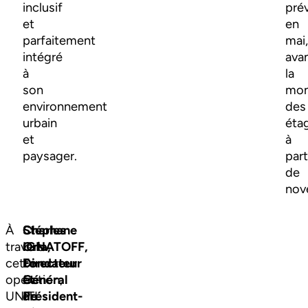
inclusif
pré
et
en
parfaitement
mai
intégré
ava
à
la
son
mon
environnement
des
urbain
éta
et
à
paysager.
part
de
nov
À
Stéphane
Charles
travers
Oria,
IGNATOFF,
cette
Fondateur
Directeur
opération,
et
Général
UNITI
Président-
de