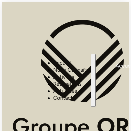
Accueil
Accuei
Nous Connaître
Activités
Réalisations
Actualités
Contact