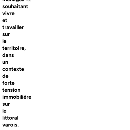
souhaitant
vivre
et
travailler
sur
le
territoire,
dans
un
contexte
de
forte
tension
immobilière
sur
le
littoral
varois.