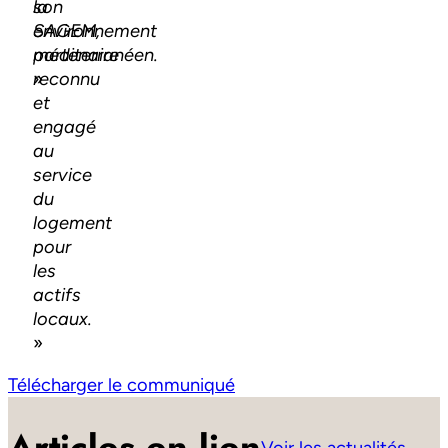
la
son
SAGEM,
environnement
partenaire
méditerranéen.
reconnu
»
et
engagé
au
service
du
logement
pour
les
actifs
locaux.
»
Télécharger le communiqué
Articles en lien