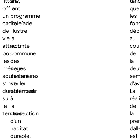
littoral,
ans,
tan
offrant
le
que
un
programme
les
cadre
Soleïade
fon
de
illustre
déb
vie
la
au
attractif
volonté
cou
pour
commune
de
les
des
la
ménages
deux
deu
souhaitant
partenaires
sem
s’installer
de
d’avr
durablement
contribuer
La
sur
à
réal
le
la
de
territoire.
production
la
d’un
pre
habitat
dall
durable,
est